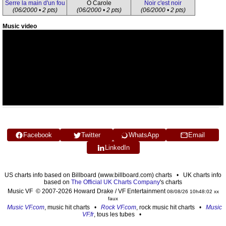
Serre la main d'un fou
Ô Carole
Noir c'est noir
(06/2000 • 2 pts)
(06/2000 • 2 pts)
(06/2000 • 2 pts)
Music video
Facebook
Twitter
WhatsApp
Email
LinkedIn
US charts info based on Billboard (www.billboard.com) charts • UK charts info
based on
The Official UK Charts Company
's charts
Music VF © 2007-2026 Howard Drake / VF Entertainment
08/08/26 10h48:02 xx
faux
Music VF.com
, music hit charts •
Rock VF.com
, rock music hit charts •
Music
VF.fr
, tous les tubes •