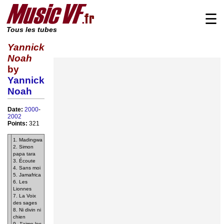
☰
Tous les tubes
Yannick
Noah
by
Yannick
Noah
Date:
2000
-
2002
Points:
321
1. Madingwa
2. Simon
papa tara
3. Écoute
4. Sans moi
5. Jamafrica
6. Les
Lionnes
7. La Voix
des sages
8. Ni divin ni
chien
9. J'aime les