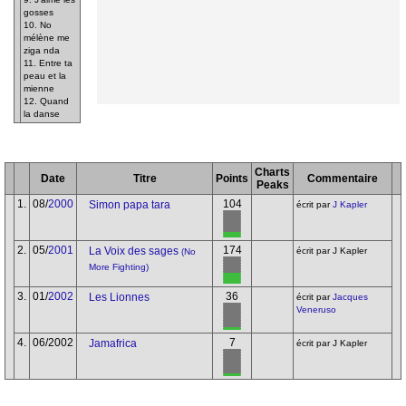
gosses
10. No
mélène me
ziga nda
11. Entre ta
peau et la
mienne
12. Quand
la danse
Charts
Date
Titre
Points
Commentaire
Peaks
1.
08/
2000
104
Simon papa tara
écrit par
J Kapler
2.
05/
2001
174
La Voix des sages
écrit par J Kapler
(No
More Fighting)
3.
01/
2002
36
Les Lionnes
écrit par
Jacques
Veneruso
4.
06/2002
7
Jamafrica
écrit par J Kapler