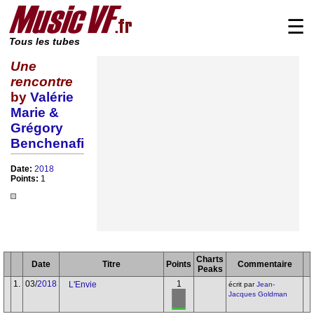
☰
Tous les tubes
Une
rencontre
by
Valérie
Marie &
Grégory
Benchenafi
Date:
2018
Points:
1
Charts
Date
Titre
Points
Commentaire
Peaks
1.
03/
2018
1
L'Envie
écrit par
Jean-
Jacques Goldman