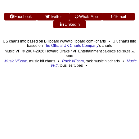
Facebook
Twitter
WhatsApp
Email
LinkedIn
US charts info based on Billboard (www.billboard.com) charts • UK charts info
based on
The Official UK Charts Company
's charts
Music VF © 2007-2026 Howard Drake / VF Entertainment
08/08/26 10h30:33 xx
faux
Music VF.com
, music hit charts •
Rock VF.com
, rock music hit charts •
Music
VF.fr
, tous les tubes •