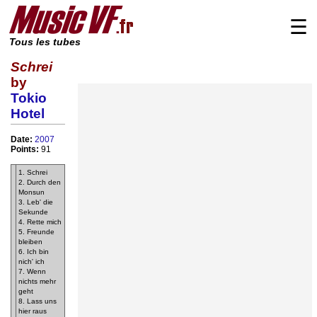
☰
Tous les tubes
Schrei
by
Tokio
Hotel
Date:
2007
Points:
91
1. Schrei
2. Durch den
Monsun
3. Leb' die
Sekunde
4. Rette mich
5. Freunde
bleiben
6. Ich bin
nich' ich
7. Wenn
nichts mehr
geht
8. Lass uns
hier raus