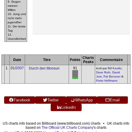
9. Gegen
meinen
Willen
10. Jung und
nicht mehr
jugendfrei
11. Der letzte
Tag
12.
Unendlichkeit
Charts
Date
Titre
Points
Commentaire
Peaks
1.
01/
2007
91
Durch den Monsun
écrit par
Bill Kaulitz
,
Dave Roth
,
David
Jost
,
Pat Benzner
&
Peter Hoffmann
Facebook
Twitter
WhatsApp
Email
LinkedIn
US charts info based on Billboard (www.billboard.com) charts • UK charts info
based on
The Official UK Charts Company
's charts