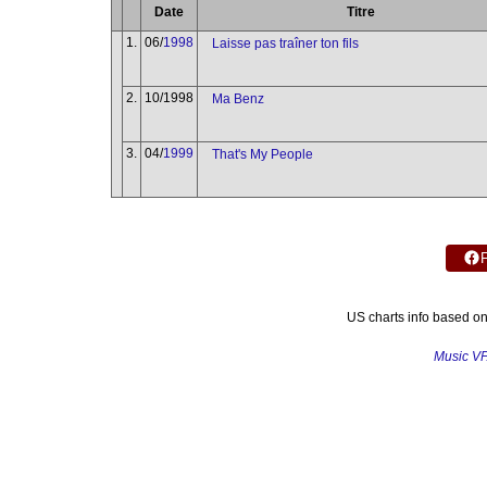
Date
Titre
1.
06/
1998
Laisse pas traîner ton fils
2.
10/1998
Ma Benz
3.
04/
1999
That's My People
US charts info based o
Music V