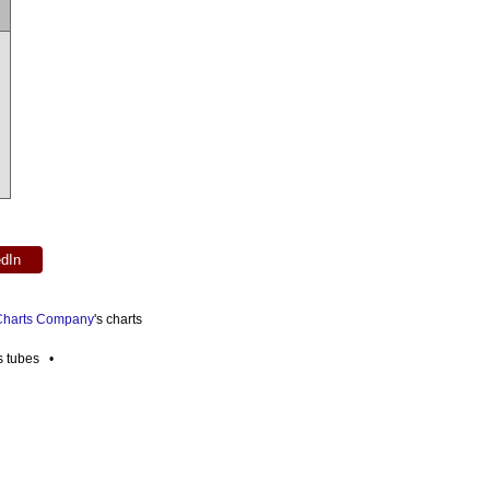
edIn
 Charts Company
's charts
es tubes •