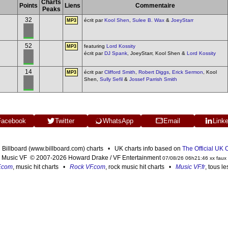
Charts
Points
Liens
Commentaire
Peaks
32
écrit par
Kool Shen
,
Sulee B. Wax
&
JoeyStarr
MP3
52
featuring
Lord Kossity
MP3
écrit par
DJ Spank
, JoeyStarr, Kool Shen &
Lord Kossity
14
écrit par
Clifford Smith
,
Robert Diggs
,
Erick Sermon
, Kool
MP3
Shen,
Sully Sefil
&
Jossef Parrish Smith
Facebook
Twitter
WhatsApp
Email
Link
n Billboard (www.billboard.com) charts • UK charts info based on
The Official UK
Music VF © 2007-2026 Howard Drake / VF Entertainment
07/08/26 06h21:46 xx faux
F.com
, music hit charts •
Rock VF.com
, rock music hit charts •
Music VF.fr
, tous l