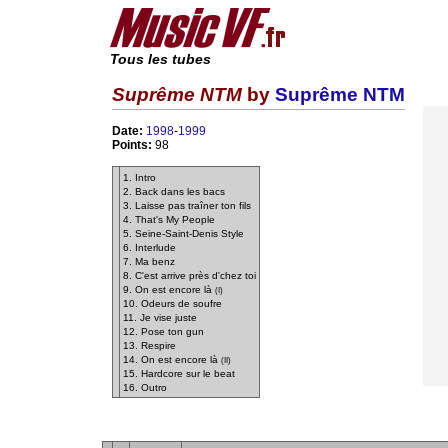
Tous les tubes
Suprême NTM
by
Suprême NTM
Date:
1998
-
1999
Points:
98
1. Intro
2. Back dans les bacs
3. Laisse pas traîner ton fils
4. That's My People
5. Seine-Saint-Denis Style
6. Interlude
7. Ma benz
8. C'est arrive près d'chez toi
9. On est encore là
(I)
10. Odeurs de soufre
11. Je vise juste
12. Pose ton gun
13. Respire
14. On est encore là
(II)
15. Hardcore sur le beat
16. Outro