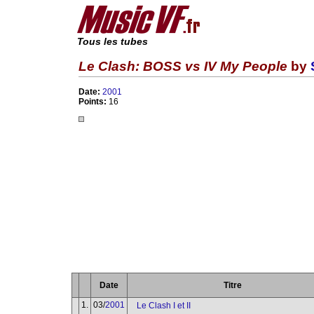
Tous les tubes
Le Clash: BOSS vs IV My People
by
Date:
2001
Points:
16
Date
Titre
1.
03/
2001
Le Clash I et II