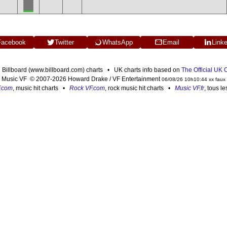
Facebook
Twitter
WhatsApp
Email
Link
n Billboard (www.billboard.com) charts • UK charts info based on
The Official UK
Music VF © 2007-2026 Howard Drake / VF Entertainment
06/08/26 10h10:44 xx faux
F.com
, music hit charts •
Rock VF.com
, rock music hit charts •
Music VF.fr
, tous l