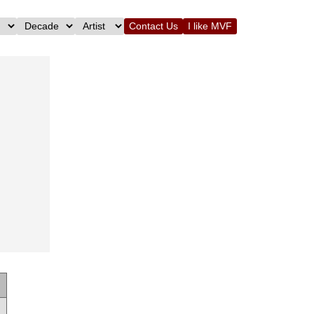
Contact Us
I like MVF