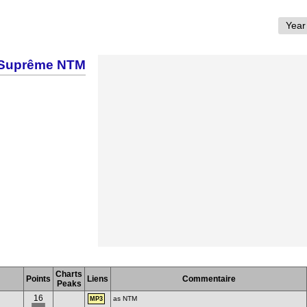
Suprême NTM
Charts
Points
Liens
Commentaire
Peaks
16
as NTM
MP3