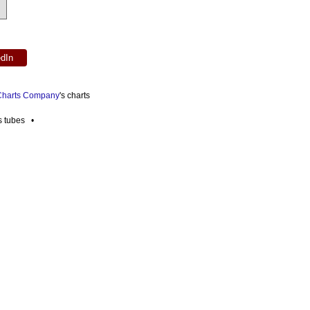
edIn
 Charts Company
's charts
es tubes •