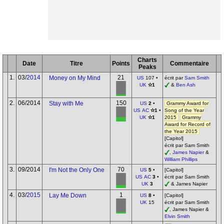
Charts
Date
Titre
Points
Commentaire
Peaks
1.
03/
2014
21
Money on My Mind
US
107 •
écrit par
Sam Smith
UK
✫1
&
Ben Ash
2.
06/2014
150
Stay with Me
US
2
•
Grammy Award for
US AC
✫1
•
Song of the Year
UK
✫1
2015
Grammy
Award for Record of
the Year 2015
[Capitol]
écrit par Sam Smith
,
James Napier
&
William Phillips
3.
09/2014
70
I'm Not the Only One
US
5
•
[Capitol]
US AC
3
•
écrit par Sam Smith
UK
3
& James Napier
4.
03/
2015
1
Lay Me Down
US
8
•
[Capitol]
UK
15
écrit par Sam Smith
, James Napier &
Elvin Smith