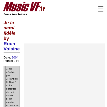
☰
Tous les tubes
Je te
serai
fidèle
by
Roch
Voisine
Date:
2004
Points:
214
1. Ne
m'oublie
pas
2. Tant pis
3. Darlin'
4. La
berceuse
du petit
diable
5. On
mentira
6. Je l'ai vu