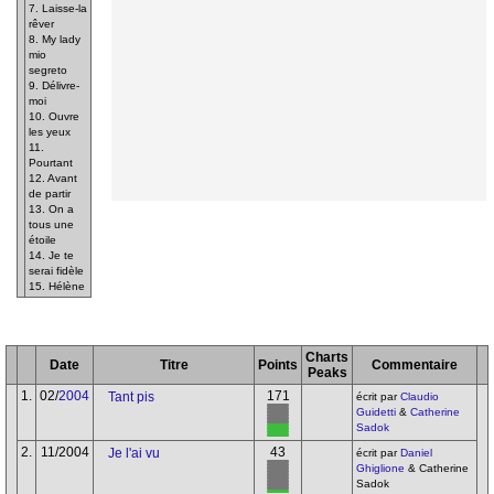
7. Laisse-la
rêver
8. My lady
mio
segreto
9. Délivre-
moi
10. Ouvre
les yeux
11.
Pourtant
12. Avant
de partir
13. On a
tous une
étoile
14. Je te
serai fidèle
15. Hélène
Charts
Date
Titre
Points
Commentaire
Peaks
1.
02/
2004
171
Tant pis
écrit par
Claudio
Guidetti
&
Catherine
Sadok
2.
11/2004
43
Je l'ai vu
écrit par
Daniel
Ghiglione
& Catherine
Sadok