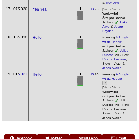
&
Troy Oliver
17.
07/2020
1
Yea Yea
US
43
[Victor Victor
Worldwide]
écrit par Bashar
Jackson
,
Hakan
Akyol
&
Joseph
Boyden
18.
10/2020
1
Hello
featuring
A Boogie
wit da Hoodie
écrit par Bashar
Jackson
,
Julius
Dubose
, Alex Petit,
Ricardo Lamarre
,
Steven Victor &
Jason Avalos
19.
01/
2021
1
Hello
US
83
featuring
A Boogie
wit da Hoodie
R
[Victor Victor
Worldwide]
écrit par Bashar
Jackson
, Julius
Dubose, Alex Petit,
Ricardo Lamarre,
Steven Victor &
Jason Avalos
Facebook
Twitter
WhatsApp
Email