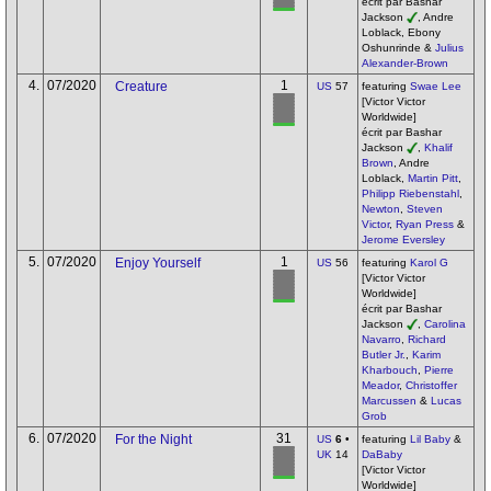
écrit par Bashar
Jackson
, Andre
Loblack, Ebony
Oshunrinde &
Julius
Alexander-Brown
4.
07/2020
1
Creature
US
57
featuring
Swae Lee
[Victor Victor
Worldwide]
écrit par Bashar
Jackson
,
Khalif
Brown
, Andre
Loblack,
Martin Pitt
,
Philipp Riebenstahl
,
Newton
,
Steven
Victor
,
Ryan Press
&
Jerome Eversley
5.
07/2020
1
Enjoy Yourself
US
56
featuring
Karol G
[Victor Victor
Worldwide]
écrit par Bashar
Jackson
,
Carolina
Navarro
,
Richard
Butler Jr.
,
Karim
Kharbouch
,
Pierre
Meador
,
Christoffer
Marcussen
&
Lucas
Grob
6.
07/2020
31
For the Night
US
6
•
featuring
Lil Baby
&
UK
14
DaBaby
[Victor Victor
Worldwide]