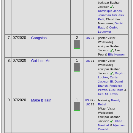
écrit par Bashar
Jackson
,
Dominique Jones
,
Jonathan Kirk
,
Alex
Petit
, Christoffer
Marcussen,
Daniel
Raab
&
Cedric
Leutwyler
7.
07/2020
2
Gangstas
US
37
[Victor Victor
Worldwide]
écrit par Bashar
Jackson
, Alex
Petit &
Ellis Newton
8.
07/2020
1
Got It on Me
US
31
[Victor Victor
Worldwide]
écrit par Bashar
Jackson
,
Dmytro
Luchko
,
Curtis
Jackson III
,
Darrell
Branch
,
Frederick
Perren
,
Luis Resto
&
Keni St. Lewis
9.
07/2020
1
Make It Rain
US
49 •
featuring
Rowdy
UK
73
Rebel
[Victor Victor
Worldwide]
écrit par Bashar
Jackson
,
Chad
Marshall
&
Alyamani
Ouadah