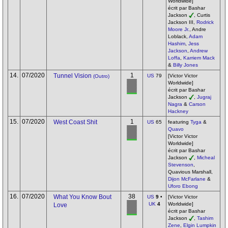
Worldwide]
écrit par Bashar
Jackson
, Curtis
Jackson III,
Rodrick
Moore Jr.
, Andre
Loblack,
Adam
Hashim
,
Jess
Jackson
,
Andrew
Loffa
,
Karriem Mack
&
Billy Jones
14.
07/2020
1
Tunnel Vision
US
79
[Victor Victor
(Outro)
Worldwide]
écrit par Bashar
Jackson
,
Jugraj
Nagra
&
Carson
Hackney
15.
07/2020
1
West Coast Shit
US
65
featuring
Tyga
&
Quavo
[Victor Victor
Worldwide]
écrit par Bashar
Jackson
,
Micheal
Stevenson
,
Quavious Marshall,
Dijon McFarlane
&
Uforo Ebong
16.
07/2020
38
What You Know Bout
US
9
•
[Victor Victor
UK
4
Worldwide]
Love
écrit par Bashar
Jackson
,
Tashim
Zene
,
Elgin Lumpkin