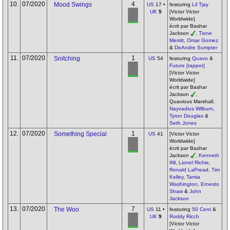
10.
07/2020
4
Mood Swings
US
17 •
featuring
Lil Tjay
UK
5
[Victor Victor
Worldwide]
écrit par Bashar
Jackson
,
Tione
Merritt
,
Omar Gomez
&
DeAndre Sumpter
11.
07/2020
1
Snitching
US
54
featuring
Quavo
&
Future [rapper]
[Victor Victor
Worldwide]
écrit par Bashar
Jackson
,
Quavious Marshall,
Nayvadius Wilburn
,
Tyron Douglas
&
Seth Jones
12.
07/2020
1
Something Special
US
41
[Victor Victor
Worldwide]
écrit par Bashar
Jackson
,
Kenneth
Ifill
,
Lionel Richie
,
Ronald LaPread
,
Tim
Kelley
,
Tamia
Washington
,
Ernesto
Shaw
&
John
Jackson
13.
07/2020
7
The Woo
US
11 •
featuring
50 Cent
&
UK
9
Roddy Ricch
[Victor Victor