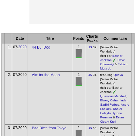
Charts
Date
Titre
Points
Commentaire
Peaks
1.
07/
2020
1
44 BullDog
US
39
[Victor Victor
Worldwide]
écrit par
Bashar
Jackson
,
David
Gbeminiyi
&
Fabian
Mora Jr.
2.
07/2020
1
Aim for the Moon
US
34
featuring
Quavo
[Victor Victor
Worldwide]
écrit par Bashar
Jackson
,
Quavious Marshall
,
Ebony Oshunrinde
,
Sadiki Forbes
,
Andre
Loblack
,
Daniel
Deleyto
,
Tyrone
Penman
&
Dylan
Cleary-Krell
3.
07/2020
1
Bad Bitch from Tokyo
US
55
[Victor Victor
Worldwide]