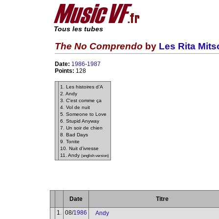
Tous les tubes
The No Comprendo
by
Les Rita Mit
Date:
1986
-
1987
Points:
128
1. Les histoires d'A
2. Andy
3. C'est comme ça
4. Vol de nuit
5. Someone to Love
6. Stupid Anyway
7. Un soir de chien
8. Bad Days
9. Tonite
10. Nuit d'ivresse
11. Andy
(english version)
Date
Titre
1.
08/
1986
Andy