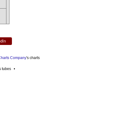
edIn
 Charts Company
's charts
es tubes •