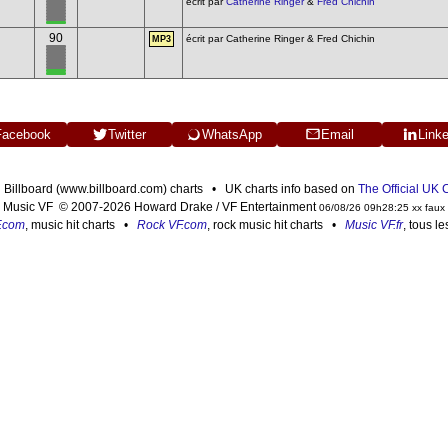
écrit par
Catherine Ringer
&
Fred Chichin
90
écrit par Catherine Ringer & Fred Chichin
MP3
Facebook
Twitter
WhatsApp
Email
Link
n Billboard (www.billboard.com) charts • UK charts info based on
The Official UK
Music VF © 2007-2026 Howard Drake / VF Entertainment
06/08/26 09h28:25 xx faux
F.com
, music hit charts •
Rock VF.com
, rock music hit charts •
Music VF.fr
, tous l