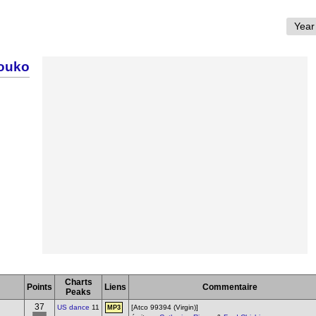
souko
Charts
Points
Liens
Commentaire
Peaks
37
US dance
11
[Atco 99394 (Virgin)]
MP3