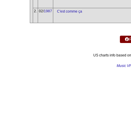
2.
02/
1987
C'est comme ça
US charts info based o
Music V