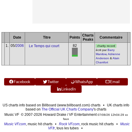
Charts
Date
Titre
Points
Commentaire
Peaks
1.
05/
2006
82
Le Temps qui court
charity record
écrit par
Barry
Manilow
,
Adrienne
Anderson
&
Alain
Chamfort
Facebook
Twitter
WhatsApp
Email
LinkedIn
US charts info based on Billboard (www.billboard.com) charts • UK charts info
based on
The Official UK Charts Company
's charts
Music VF © 2007-2026 Howard Drake / VF Entertainment
07/08/26 12h04:29 xx
faux
Music VF.com
, music hit charts •
Rock VF.com
, rock music hit charts •
Music
VF.fr
, tous les tubes •