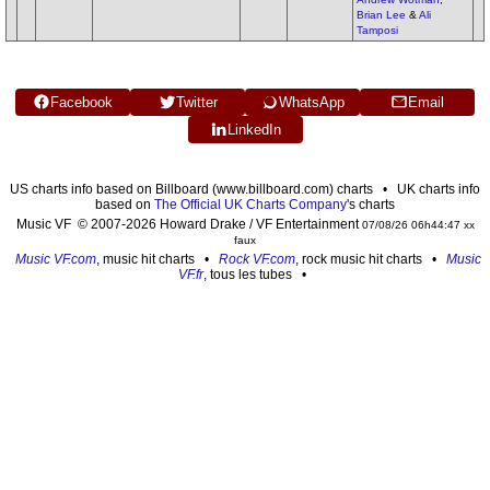
Brian Lee
&
Ali
Tamposi
Facebook
Twitter
WhatsApp
Email
LinkedIn
US charts info based on Billboard (www.billboard.com) charts • UK charts info
based on
The Official UK Charts Company
's charts
Music VF © 2007-2026 Howard Drake / VF Entertainment
07/08/26 06h44:47 xx
faux
Music VF.com
, music hit charts •
Rock VF.com
, rock music hit charts •
Music
VF.fr
, tous les tubes •