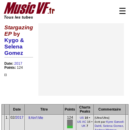
☰
Tous les tubes
Stargazing
EP
by
Kygo &
Selena
Gomez
Date:
2017
Points:
124
Charts
Date
Titre
Points
Commentaire
Peaks
1.
02/
2017
124
It Ain't Me
US
10
•
[Ultra/Ultra]
US AC
16 •
écrit par
Kyrre Gørvell-
UK
7
Dahll
,
Selena Gomez
,
Andrew Wotman
,