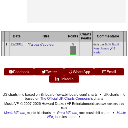
Charts
Date
Titre
Points
Commentaire
Peaks
1.
12/
2001
9
Y'a pas d'couleur
écrit par
Saïd Nabil
,
Kery James
&
Kader
Facebook
Twitter
WhatsApp
Email
LinkedIn
US charts info based on Billboard (www.billboard.com) charts • UK charts info
based on
The Official UK Charts Company
's charts
Music VF © 2007-2026 Howard Drake / VF Entertainment
08/08/26 08h30:22 xx
faux
Music VF.com
, music hit charts •
Rock VF.com
, rock music hit charts •
Music
VF.fr
, tous les tubes •