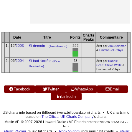
Charts
Date
Titre
Points
Commentaire
Peaks
1.
12/
2003
252
Si demain...
écrit par
Jim Steinman
(Turn Around)
&
Emmanuel Pribys
2.
06/
2004
43
Si tout s'arrête
écrit par
Ronnie
(It's a
Scott
,
Steve Wolfe
&
Heartache)
Emmanuel Pribys
Facebook
Twitter
WhatsApp
Email
LinkedIn
US charts info based on Billboard (www.billboard.com) charts • UK charts info
based on
The Official UK Charts Company
's charts
Music VF © 2007-2026 Howard Drake / VF Entertainment
07/08/26 08h51:04 xx
faux
Music VF.com
, music hit charts •
Rock VF.com
, rock music hit charts •
Music