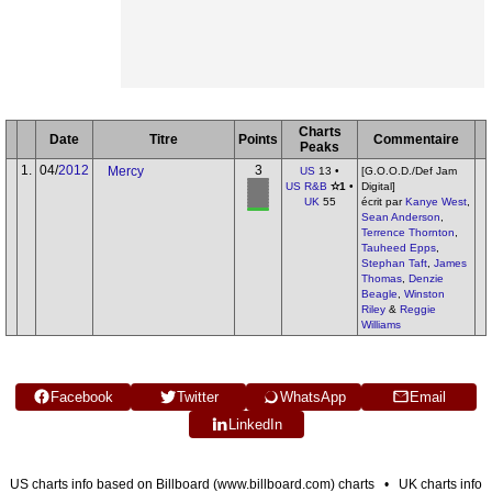
Charts
Date
Titre
Points
Commentaire
Peaks
1.
04/
2012
3
Mercy
US
13 •
[G.O.O.D./Def Jam
US R&B
✫1
•
Digital]
UK
55
écrit par
Kanye West
,
Sean Anderson
,
Terrence Thornton
,
Tauheed Epps
,
Stephan Taft
,
James
Thomas
,
Denzie
Beagle
,
Winston
Riley
&
Reggie
Williams
Facebook
Twitter
WhatsApp
Email
LinkedIn
US charts info based on Billboard (www.billboard.com) charts • UK charts info