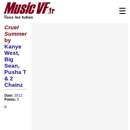
☰
Tous les tubes
Cruel
Summer
by
Kanye
West,
Big
Sean,
Pusha T
& 2
Chainz
Date:
2012
Points:
3