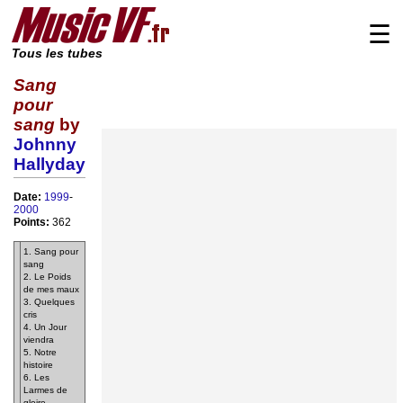
☰
Tous les tubes
Sang
pour
sang
by
Johnny
Hallyday
Date:
1999
-
2000
Points:
362
1. Sang pour
sang
2. Le Poids
de mes maux
3. Quelques
cris
4. Un Jour
viendra
5. Notre
histoire
6. Les
Larmes de
gloire