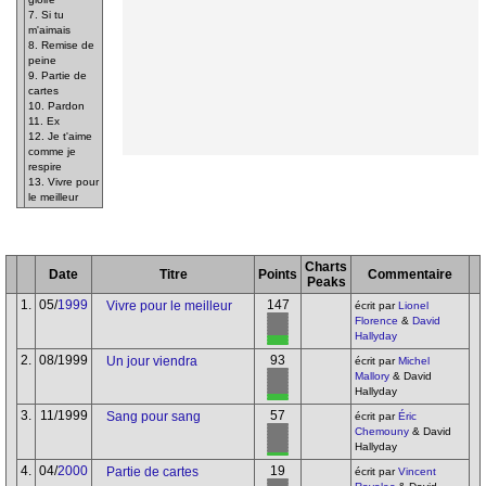
7. Si tu
m'aimais
8. Remise de
peine
9. Partie de
cartes
10. Pardon
11. Ex
12. Je t'aime
comme je
respire
13. Vivre pour
le meilleur
Charts
Date
Titre
Points
Commentaire
Peaks
1.
05/
1999
147
Vivre pour le meilleur
écrit par
Lionel
Florence
&
David
Hallyday
2.
08/1999
93
Un jour viendra
écrit par
Michel
Mallory
& David
Hallyday
3.
11/1999
57
Sang pour sang
écrit par
Éric
Chemouny
& David
Hallyday
4.
04/
2000
19
Partie de cartes
écrit par
Vincent