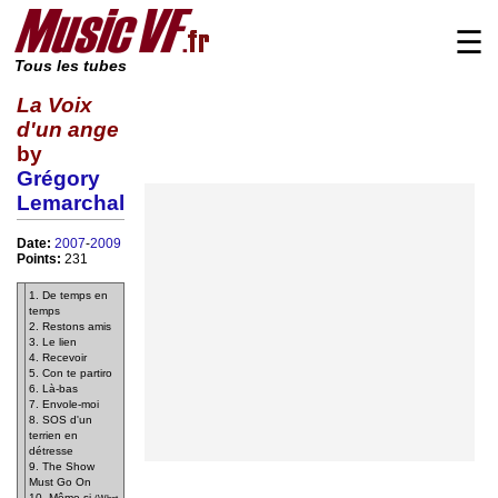
☰
Tous les tubes
La Voix
d'un ange
by
Grégory
Lemarchal
Date:
2007
-
2009
Points:
231
1. De temps en
temps
2. Restons amis
3. Le lien
4. Recevoir
5. Con te partiro
6. Là-bas
7. Envole-moi
8. SOS d'un
terrien en
détresse
9. The Show
Must Go On
10. Même si