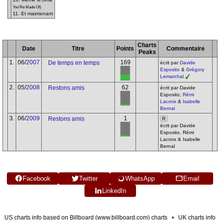
(What
You'Re Made Of)
11. Et maintenant
Charts
Date
Titre
Points
Commentaire
Peaks
1.
06/
2007
169
De temps en temps
écrit par
Davide
Esposito
&
Grégory
Lemarchal
2.
05/
2008
62
Restons amis
écrit par Davide
Esposito,
Rémi
Lacroix
&
Isabelle
Bernal
3.
06/
2009
1
Restons amis
R
écrit par Davide
Esposito, Rémi
Lacroix & Isabelle
Bernal
Facebook
Twitter
WhatsApp
Email
LinkedIn
US charts info based on Billboard (www.billboard.com) charts • UK charts info