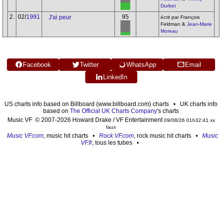
Durbet
2.
02/
1991
95
J'ai peur
écrit par François
Feldman &
Jean-Marie
Moreau
Facebook
Twitter
WhatsApp
Email
LinkedIn
US charts info based on Billboard (www.billboard.com) charts • UK charts info
based on
The Official UK Charts Company
's charts
Music VF © 2007-2026 Howard Drake / VF Entertainment
09/08/26 01h32:41 xx
faux
Music VF.com
, music hit charts •
Rock VF.com
, rock music hit charts •
Music
VF.fr
, tous les tubes •