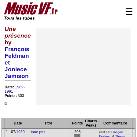
☰
Tous les tubes
Une
présence
by
François
Feldman
et
Joniece
Jamison
Date:
1989
-
1991
Points:
303
Charts
Date
Titre
Points
Commentaire
Peaks
1.
07/
1989
208
Joue pas
écrit par
François
Feldman
&
Thierry