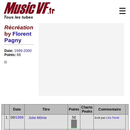
☰
Tous les tubes
Récréation
by
Florent
Pagny
Date:
1999
-
2000
Points:
66
Charts
Date
Titre
Points
Commentaire
Peaks
1.
09/
1999
56
Jolie Môme
écrit par
Léo Ferré