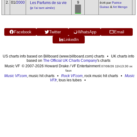
2.
01/
2000
9
Les Parfums de sa vie
écrit par
Patrice
Guirao
&
Art Mengo
(je l'ai tant aimée)
Facebook
Twitter
WhatsApp
Email
LinkedIn
US charts info based on Billboard (www.billboard.com) charts • UK charts info
based on
The Official UK Charts Company
's charts
Music VF © 2007-2026 Howard Drake / VF Entertainment
07/08/26 11h13:30 xx
faux
Music VF.com
, music hit charts •
Rock VF.com
, rock music hit charts •
Music
VF.fr
, tous les tubes •