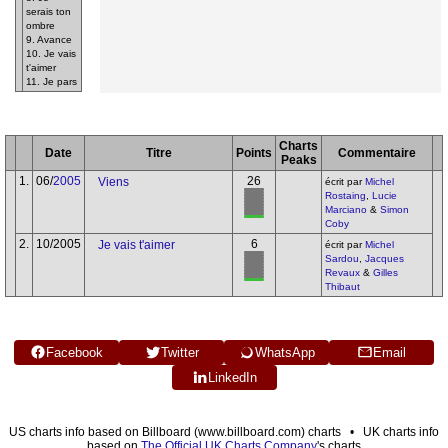
serais ton
ombre
9. Avance
10. Je vais
t'aimer
11. Je pars
Charts
Date
Titre
Points
Commentaire
Peaks
1.
06/
2005
26
Viens
écrit par
Michel
Rostaing
,
Lucie
Marciano
&
Simon
Coby
2.
10/2005
6
Je vais t'aimer
écrit par
Michel
Sardou
,
Jacques
Revaux
&
Gilles
Thibaut
Facebook
Twitter
WhatsApp
Email
LinkedIn
US charts info based on Billboard (www.billboard.com) charts • UK charts info
based on
The Official UK Charts Company
's charts