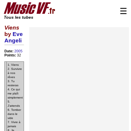
☰
Tous les tubes
Viens
by
Eve
Angeli
Date:
2005
Points:
32
1. Viens
2. Survivre
à nos
rêves
3. Tu
resteras
4. Ce qui
me plaît
simplement
5.
J'attends
6. Tomber
dans le
vide
7. Vivre à
jamais
8. Je