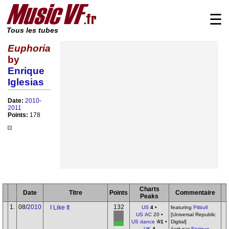
☰
Tous les tubes
Euphoria
by
Enrique
Iglesias
Date:
2010
-
2011
Points:
178
Charts
Date
Titre
Points
Commentaire
Peaks
1.
08/
2010
132
I Like It
US
4
•
featuring
Pitbull
US AC
20 •
[Universal Republic
US dance
✫1
•
Digital]
UK
4
écrit par
Enrique