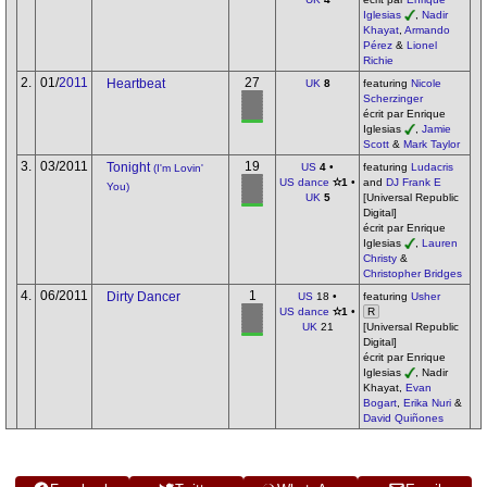
Iglesias
,
Nadir
Khayat
,
Armando
Pérez
&
Lionel
Richie
2.
01/
2011
27
Heartbeat
UK
8
featuring
Nicole
Scherzinger
écrit par Enrique
Iglesias
,
Jamie
Scott
&
Mark Taylor
3.
03/2011
19
Tonight
US
4
•
featuring
Ludacris
(I'm Lovin'
US dance
✫1
•
and
DJ Frank E
You)
UK
5
[Universal Republic
Digital]
écrit par Enrique
Iglesias
,
Lauren
Christy
&
Christopher Bridges
4.
06/2011
1
Dirty Dancer
US
18 •
featuring
Usher
US dance
✫1
•
R
UK
21
[Universal Republic
Digital]
écrit par Enrique
Iglesias
, Nadir
Khayat,
Evan
Bogart
,
Erika Nuri
&
David Quiñones