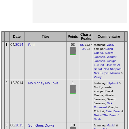
Charts
Date
Titre
Points
Commentaire
Peaks
1.
04/
2014
63
Bad
US
113 •
featuring
Vassy
UK
22
écrit par
David
Guetta
,
Sjoerd
Janssen
,
Wouter
Janssen
,
Giorgio
Tuinfort
,
Ossama Al
Sarraf
,
Ned Shepard
,
Nick Turpin
,
Manian
&
Vassy
2.
12/2014
1
No Money No Love
featuring
Elliphant
&
Ms. Dynamite
écrit par David
Guetta, Wouter
Janssen, Sjoerd
Janssen,
Nick
Rotteveel
, Giorgio
Tuinfort,
Ester Dean
&
Terius “The Dream”
Nash
3.
08/
2015
10
Sun Goes Down
featuring
Magic!
&