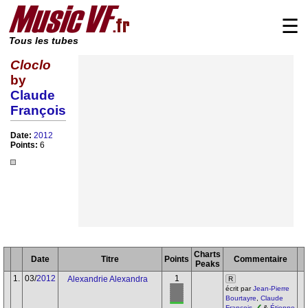
☰
Tous les tubes
Cloclo
by
Claude
François
Date:
2012
Points:
6
Charts
Date
Titre
Points
Commentaire
Peaks
1.
03/
2012
1
Alexandrie Alexandra
R
écrit par
Jean-Pierre
Bourtayre
,
Claude
François
&
Étienne