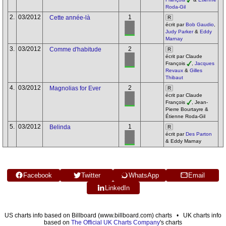
Roda-Gil
2.
03/2012
1
Cette année-là
R
écrit par
Bob Gaudio
,
Judy Parker
&
Eddy
Marnay
3.
03/2012
2
Comme d'habitude
R
écrit par Claude
François
,
Jacques
Revaux
&
Gilles
Thibaut
4.
03/2012
2
Magnolias for Ever
R
écrit par Claude
François
, Jean-
Pierre Bourtayre &
Étienne Roda-Gil
5.
03/2012
1
Belinda
R
écrit par
Des Parton
& Eddy Marnay
Facebook
Twitter
WhatsApp
Email
LinkedIn
US charts info based on Billboard (www.billboard.com) charts • UK charts info
based on
The Official UK Charts Company
's charts