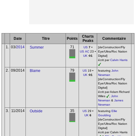
Charts
Date
Titre
Points
Commentaire
Peaks
1.
03/
2014
71
Summer
US
7
•
[deConstruction/Fly
US AC
23 •
Eye/Ultra/Roc Nation
UK
✫1
Digital]
écrit par
Calvin Harris
2.
09/2014
79
Blame
US
19 •
featuring
John
UK
✫1
Newman
[deConstruction/Fly
Eye/Ultra/Roc Nation
Digital]
écrit par Adam Richard
Wiles
,
John
Newman
&
James
Newman
3.
11/2014
35
Outside
US
29 •
featuring
Ellie
UK
6
Goulding
[deConstruction/Fly
Eye/Ultra/Roc Nation
Digital]
écrit par Calvin Harris