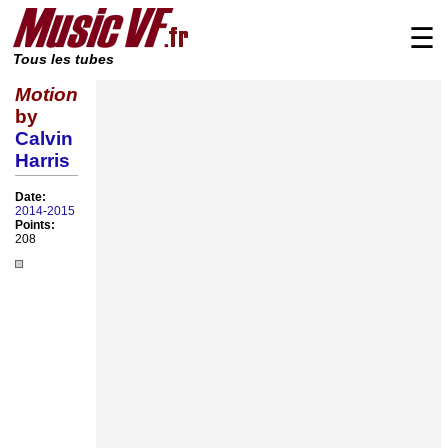
☰
Tous les tubes
Motion
by
Calvin
Harris
Date:
2014
-
2015
Points:
208