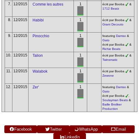
7.
12/2015
1
Comme les autres
écrit par Booba
&
1712 Beatz
8.
12/2015
1
Habibi
écrit par Booba
&
Grant Decouto
9.
12/2015
1
Pinocchio
featuring
Damso
&
Gato
écrit par Booba
&
Richie Beats
10.
12/2015
1
Talion
écrit par Booba
&
Twinsmatic
11.
12/2015
1
Walabok
écrit par Booba
&
Zewone
12.
12/2015
1
Zer'
featuring
Damso
&
Gato
écrit par Booba
,
Soulayman Beats
&
Baille Broliker
Production
Facebook
Twitter
WhatsApp
Email
LinkedIn