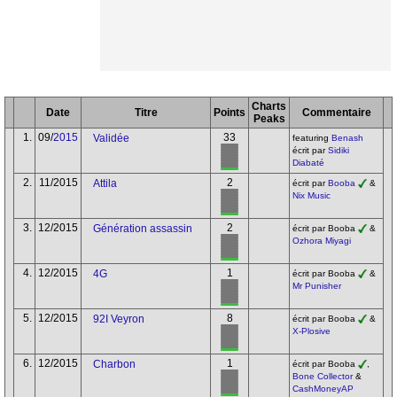
Charts
Date
Titre
Points
Commentaire
Peaks
1.
09/
2015
33
Validée
featuring
Benash
écrit par
Sidiki
Diabaté
2.
11/2015
2
Attila
écrit par
Booba
&
Nix Music
3.
12/2015
2
Génération assassin
écrit par Booba
&
Ozhora Miyagi
4.
12/2015
1
4G
écrit par Booba
&
Mr Punisher
5.
12/2015
8
92I Veyron
écrit par Booba
&
X-Plosive
6.
12/2015
1
Charbon
écrit par Booba
,
Bone Collector
&
CashMoneyAP